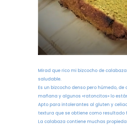
Mirad que rico mi bizcocho de calabaza
saludable.
Es un bizcocho denso pero húmedo, de a
mañana y algunos «ratoncitos» lo está
Apto para intolerantes al gluten y celi
textura que se obtiene como resultado f
La calabaza contiene muchas propied