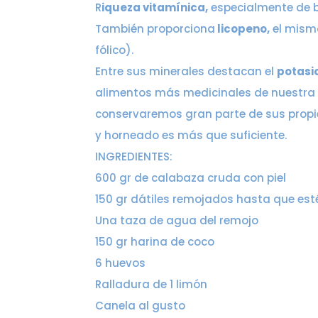
R
iqueza vitamínica,
especialmente de be
También proporciona
licopeno,
el mismo
fólico).
Entre sus minerales destacan el
potasio
alimentos más medicinales de nuestra
conservaremos gran parte de sus propie
y horneado es más que suficiente.
INGREDIENTES:
600 gr de calabaza cruda con piel
150 gr dátiles remojados hasta que est
Una taza de agua del remojo
150 gr harina de coco
6 huevos
Ralladura de 1 limón
Canela al gusto