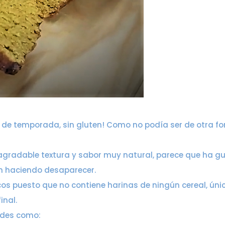
 de temporada, sin gluten! Como no podía ser de otra for
gradable textura y sabor muy natural, parece que ha gu
n haciendo desaparecer.
acos puesto que no contiene harinas de ningún cereal, ún
inal.
ades como: