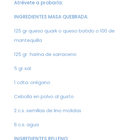
Atrévete a probarla:
INGREDIENTES MASA QUEBRADA:
125 gr queso quark o queso batido o 100 de
mantequilla
125 gr harina de sarraceno
5 gr sal
1 cdta. orégano
Cebolla en polvo al gusto
2 c.s. semillas de lino molidas
6 c.s. agua
INGREDIENTES RELLENO: